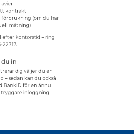
 avier
itt kontrakt
in förbrukning (om du har
uell mätning)
l efter kontorstid – ring
5-22717.
 du in
trerar dig väljer du en
od – sedan kan du också
d BankID för en ännu
 tryggare inloggning.