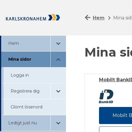
Hem
Mina sid
Hem
Mina si
Mina sidor
Logga in
Mobilt BankI
Registrera dig
Glömt lösenord
Mobilt 
Ledigt just nu