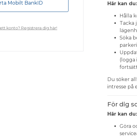
rta Mobilt BankID
Här kan du:
Hålla 
Tacka j
ett konto? Registrera dig här!
lägenh
Söka bo
parker
Uppdat
(logga 
fortsä
Du söker al
intresse på 
För dig s
Här kan du:
Göra oc
servic