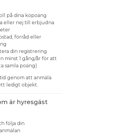
koll på dina köpoäng
a eller nej till erbjudna
eter
stad, förråd eller
ing
era din registrering
in minst 1 gång/år för att
tta samla poäng)
ltid genom att anmäla
ett ledigt objekt.
om är hyresgäst
h följa din
eanmälan