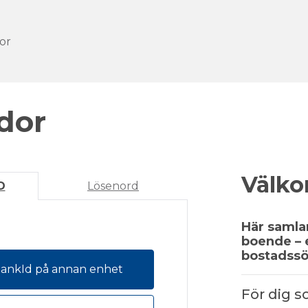
or
dor
Välko
D
Lösenord
Här samlar
boende – e
bostadssö
BankId på annan enhet
För dig 