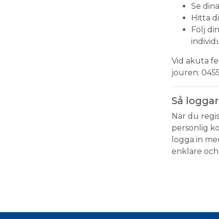
Se dina
Hitta d
Följ d
individ
Vid akuta fe
jouren: 045
Så loggar
När du regis
personlig k
logga in me
enklare och