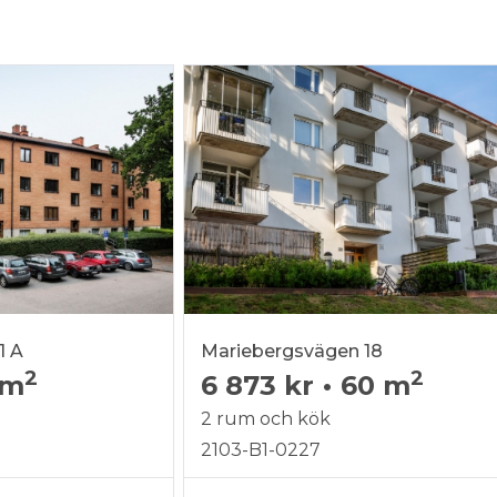
1 A
Mariebergsvägen 18
2
2
 m
6 873 kr
•
60 m
2 rum och kök
2103-B1-0227