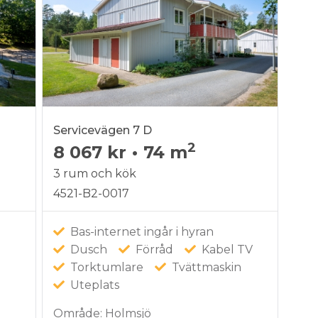
Servicevägen 7 D
2
8 067 kr
•
74 m
3 rum och kök
4521-B2-0017
Bas-internet ingår i hyran
Dusch
Förråd
Kabel TV
Torktumlare
Tvättmaskin
Uteplats
n
Område: Holmsjö