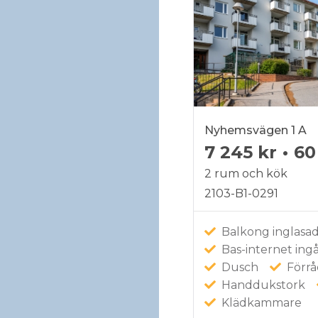
Nyhemsvägen 1 A
7 245 kr
•
60
2 rum och kök
2103-B1-0291
Balkong inglasa
Bas-internet ingå
Dusch
Förr
Handdukstork
Klädkammare