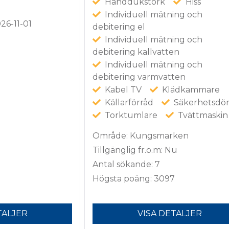
Handdukstork
Hiss
Individuell mätning och
026-11-01
debitering el
Individuell mätning och
debitering kallvatten
Individuell mätning och
debitering varmvatten
Kabel TV
Klädkammare
Källarförråd
Säkerhetsdör
Torktumlare
Tvättmaskin
Område: Kungsmarken
Tillgänglig fr.o.m: Nu
Antal sökande: 7
Högsta poäng: 3097
TALJER
VISA DETALJER