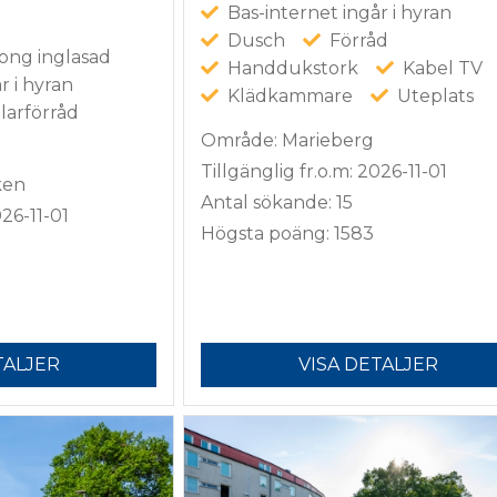
Bas-internet ingår i hyran
Dusch
Förråd
ong inglasad
Handdukstork
Kabel TV
r i hyran
Klädkammare
Uteplats
larförråd
Område: Marieberg
Tillgänglig fr.o.m: 2026-11-01
ken
Antal sökande: 15
026-11-01
Högsta poäng: 1583
TALJER
VISA DETALJER