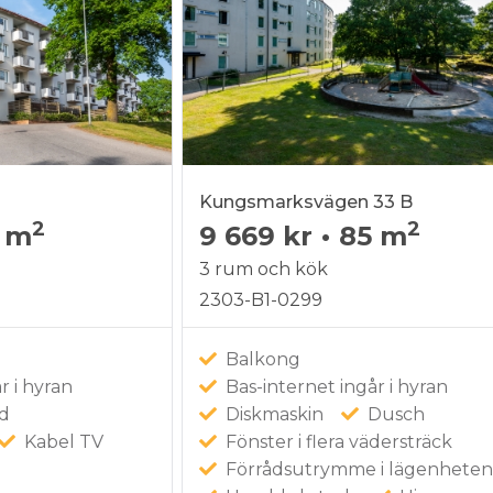
Kungsmarksvägen 33 B
2
2
 m
9 669 kr
•
85 m
3 rum och kök
2303-B1-0299
d
Balkong
r i hyran
Bas-internet ingår i hyran
åd
Diskmaskin
Dusch
Kabel TV
Fönster i flera vädersträck
Förrådsutrymme i lägenhete