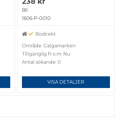
238 kr
Bil
1606-P-0010
Bodirekt
Område: Galgamarken
Tillgänglig fr.o.m: Nu
Antal sökande: 0
VISA DETALJER