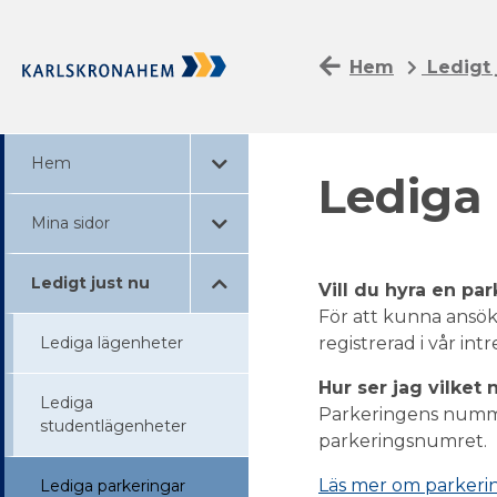
Hem
Ledigt 
Hem
Lediga
Mina sidor
Ledigt just nu
Vill du hyra en par
För att kunna ansök
Lediga lägenheter
registrerad i vår in
Hur ser jag vilke
Lediga
Parkeringens nummer
studentlägenheter
parkeringsnumret.
Läs mer om parkeri
Lediga parkeringar