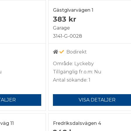
Gästgivarvägen 1
383 kr
Garage
3141-G-0028
Bodirekt
Område: Lyckeby
u
Tillgänglig fr.o.m: Nu
Antal sökande: 1
TALJER
VISA DETALJER
väg 11
Fredriksdalsvägen 4