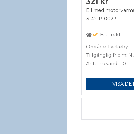
321 kr
Bil med motorvärm
3142-P-0023
Bodirekt
Område: Lyckeby
Tillgänglig fr.o.m: N
Antal sökande: 0
VISA DE