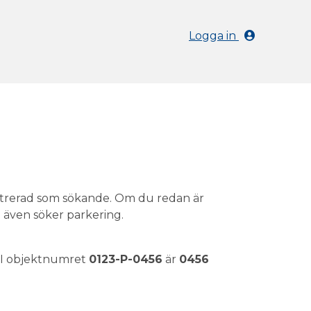
Logga in
istrerad som sökande. Om du redan är
du även söker parkering.
: I objektnumret
0123-P-0456
är
0456