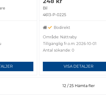
248 kr
are
Bil
4613-P-0225
Bodirekt
Område: Nättraby
u
Tillgänglig fr.o.m: 2026-10-01
Antal sökande: 0
TALJER
VISA DETALJER
12
/
25
Hämta fler