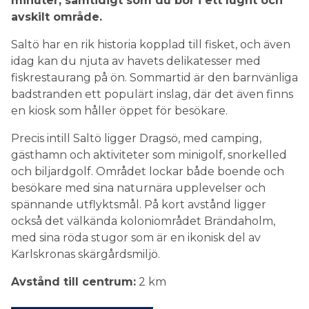
minuter, samtidigt som du bor i ett lugnt och
avskilt område.
Saltö har en rik historia kopplad till fisket, och även
idag kan du njuta av havets delikatesser med
fiskrestaurang på ön. Sommartid är den barnvänliga
badstranden ett populärt inslag, där det även finns
en kiosk som håller öppet för besökare.
Precis intill Saltö ligger Dragsö, med camping,
gästhamn och aktiviteter som minigolf, snorkelled
och biljardgolf. Området lockar både boende och
besökare med sina naturnära upplevelser och
spännande utflyktsmål. På kort avstånd ligger
också det välkända koloniområdet Brändaholm,
med sina röda stugor som är en ikonisk del av
Karlskronas skärgårdsmiljö.
Avstånd till centrum:
2 km